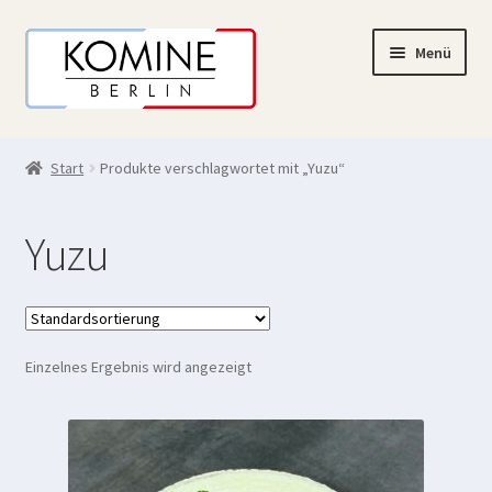
Zur
Zum
Menü
Navigation
Inhalt
springen
springen
✻ Online-Shop
Start
Produkte verschlagwortet mit „Yuzu“
✻ Tisch-Reservierung
Yuzu
✻ Mein Konto
Einzelnes Ergebnis wird angezeigt