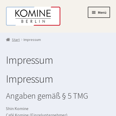
Zur
Zum
Menü
Navigation
Inhalt
springen
springen
✻ Online-Shop
Start
Impressum
✻ Tisch-Reservierung
Impressum
✻ Mein Konto
Impressum
Angaben gemäß § 5 TMG
Shin Komine
Café Komine (Einzelunternehmer)